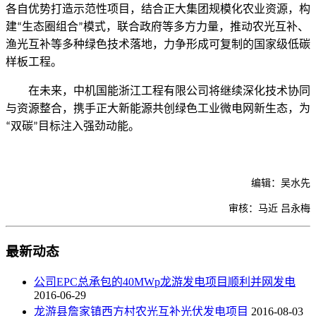
各自优势
打造示范
性
项目，结合正大集团规模化农业资源，构
建
生态圈组合
模式，联合政府等多方力量，推动农光互补、
“
”
渔光互补
等
多种
绿色技术落地，力争形成可复制的国家级低碳
样板工程。
在
未来，
中
机国能浙江工程有限公司将继续深化技术协同
与资源整合，携手正大新能源共创绿色工业微电网新生态，为
双碳
目标注入强劲动能。
“
”
编辑：吴水先
审核：马近
吕永梅
最新动态
公司EPC总承包的40MWp龙游发电项目顺利并网发电
2016-06-29
龙游县詹家镇西方村农光互补光伏发电项目
2016-08-03