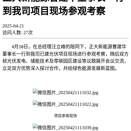
到我司项目现场参观考察
2025-04-21
访问人数:
27
次
月
日
，
在总经理汪立峰的陪同下，
正大新能源曹建华
4
18
董事长一行到我司已建光伏项目现场进行参观
考察
，随后双方
就
光伏发电、储能技术及零碳园区建设等议题展开
会议交流，
立足
双方
优势
深入
探讨
合作
，
共绘绿色能源发展新蓝图
。
项目参观现场